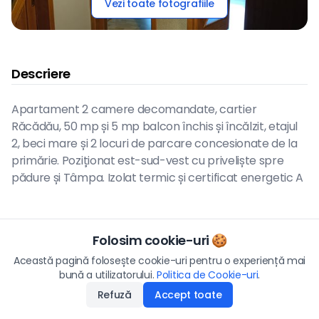
Vezi toate fotografiile
Descriere
Apartament 2 camere decomandate, cartier
Răcădău, 50 mp și 5 mp balcon închis și încălzit, etajul
2, beci mare și 2 locuri de parcare concesionate de la
primărie. Poziționat est-sud-vest cu priveliște spre
pădure și Tâmpa. Izolat termic și certificat energetic A
Hartă
Folosim cookie-uri 🍪
Preț
Această pagină folosește cookie-uri pentru o experiență mai
117.500
€
bună a utilizatorului.
Politica de Cookie-uri
Aplică
.
Vezi pe hartă
Refuză
Accept toate
Disponibilitate
:
31.07.2026