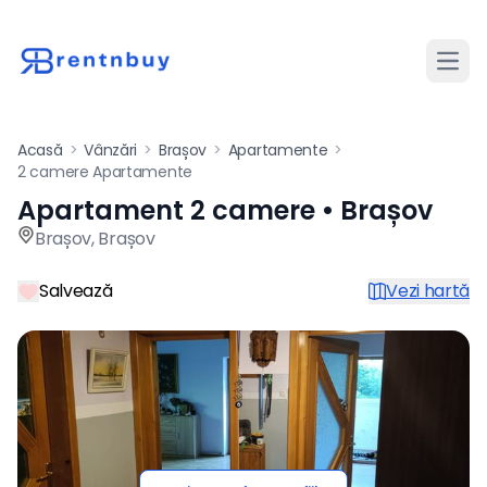
Desch
Acasă
>
Vânzări
>
Brașov
>
Apartamente
>
2 camere Apartamente
Apartament 2 camere • Brașov
Apartament de vânzare cu 2 
Brașov
,
Brașov
Salvează
Vezi hartă