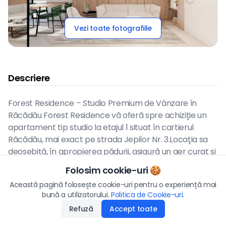
Vezi toate fotografiile
Descriere
Forest Residence – Studio Premium de Vânzare în
Răcădău Forest Residence vă oferă spre achiziție un
apartament tip studio la etajul 1 situat în cartierul
Răcădău, mai exact pe strada Jepilor Nr. 3.Locația sa
deosebită, în apropierea pădurii, asigură un aer curat și
o atmosferă liniștită, ideală pentru cei care își doresc
Folosim cookie-uri 🍪
un stil de viață sănătos, în armonie cu natura, dar și
Preț
Această pagină folosește cookie-uri pentru o experiență mai
aproape de facilități urbane. Construcție nouă,
94.000
€
bună a utilizatorului.
Politica de Cookie-uri
Aplică
.
premium, cu finisaje de înaltă calitate și dotări
Refuză
Accept toate
Disponibilitate
:
07.04.2026
moderne. Suprafață generoasă de aproximativ 42.5
mp, terasă de 4 mp. Loc de parcare disponibil – se