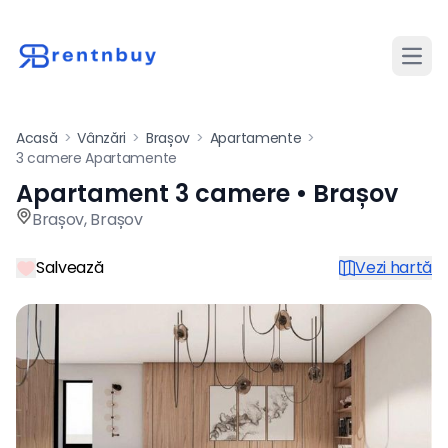
Desch
Acasă
>
Vânzări
>
Brașov
>
Apartamente
>
3 camere Apartamente
Apartament 3 camere • Brașov
Apartament de vânzare cu 3
Brașov
,
Brașov
Salvează
Vezi hartă