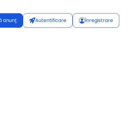
ă anunț
Autentificare
Înregistrare