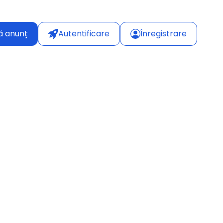
ă anunț
Autentificare
Înregistrare