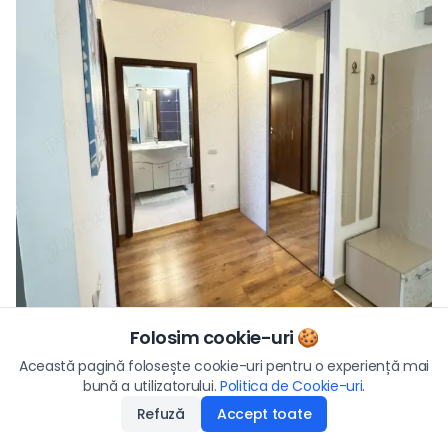
Folosim cookie-uri 🍪
Preț
Vezi toate fotografiile
Această pagină folosește cookie-uri pentru o experiență mai
160.000
€
bună a utilizatorului.
Politica de Cookie-uri
Aplică
.
Refuză
Accept toate
Disponibilitate
:
18.05.2026