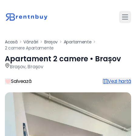
Desch
Acasă
>
Vânzări
>
Brașov
>
Apartamente
>
2 camere Apartamente
Apartament 2 camere • Brașov
Apartament de vânzare cu 2
Brașov
,
Brașov
Salvează
Vezi hartă