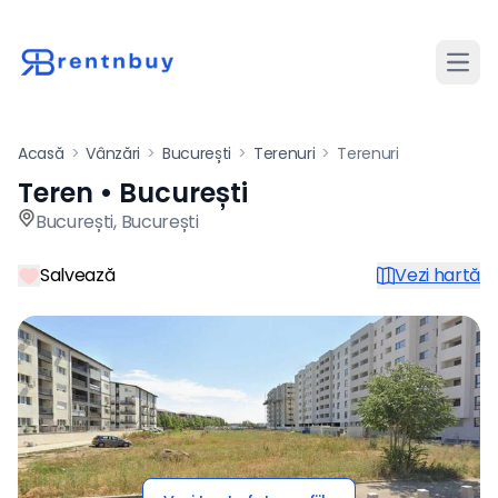
Desch
Acasă
>
Vânzări
>
București
>
Terenuri
>
Terenuri
Teren • București
Teren de vânzare în Bucureșt
București
,
București
Salvează
Vezi hartă