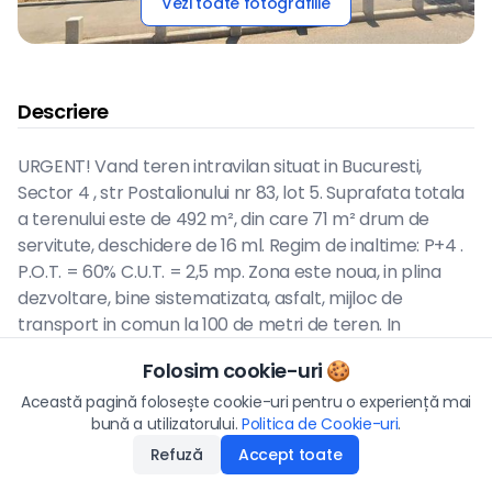
Vezi toate fotografiile
Descriere
URGENT! Vand teren intravilan situat in Bucuresti,
Sector 4 , str Postalionului nr 83, lot 5. Suprafata totala
a terenului este de 492 m², din care 71 m² drum de
servitute, deschidere de 16 ml. Regim de inaltime: P+4 .
P.O.T. = 60% C.U.T. = 2,5 mp. Zona este noua, in plina
dezvoltare, bine sistematizata, asfalt, mijloc de
transport in comun la 100 de metri de teren. In
apropiere exista centre comerciale ( Metro, Selgros,
Folosim cookie-uri 🍪
Carrefour, Grand Arena, Hornbach, Jumbo, Auchan,
Preț
Lidl, etc), scoli si gradinite. Canalizare, apa, gaz si curent
Această pagină folosește cookie-uri pentru o experiență mai
105.000
€
bună a utilizatorului.
Politica de Cookie-uri
Aplică
.
la str Postalionului, terenul este pretabil pentru
constructie casa sau bloc.
Refuză
Accept toate
Disponibilitate
:
01.07.2026