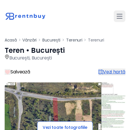
Desch
Acasă
>
Vânzări
>
București
>
Terenuri
>
Terenuri
Teren • București
Teren de vânzare în Bucureșt
București
,
București
Salvează
Vezi hartă
Vezi toate fotografiile