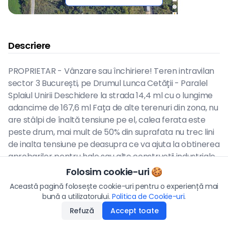
Descriere
PROPRIETAR - Vânzare sau închiriere! Teren intravilan
sector 3 București, pe Drumul Lunca Cetății - Paralel
Splaiul Unirii Deschidere la strada 14,4 ml cu o lungime
adancime de 167,6 ml Fața de alte terenuri din zona, nu
are stâlpi de înaltă tensiune pe el, calea ferata este
peste drum, mai mult de 50% din suprafata nu trec lini
de inalta tensiune pe deasupra ce va ajuta la obtinerea
aprobarilor pentru hale sau alte constructii industriale
/ de productie P+2! Teren Pretabil (multe nici nu
Folosim cookie-uri 🍪
Preț
necesita autorizatie de construire) - Ateliere auto -
Această pagină folosește cookie-uri pentru o experiență mai
132.000
€
Hale producție depozitare - Ferma solara (panouri
bună a utilizatorului.
Politica de Cookie-uri
Aplică
.
solare) - Sere - Centru reciclare - Adăpost animale -
Refuză
Accept toate
Disponibilitate
:
24.06.2026
amenajări kart, paint ball... - Plasare Containere