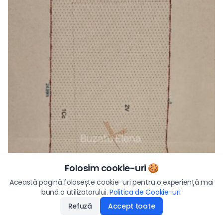
Folosim cookie-uri 🍪
Preț
Această pagină folosește cookie-uri pentru o experiență mai
236.700
€
bună a utilizatorului.
Politica de Cookie-uri
Aplică
.
Refuză
Accept toate
Disponibilitate
:
24.02.2026