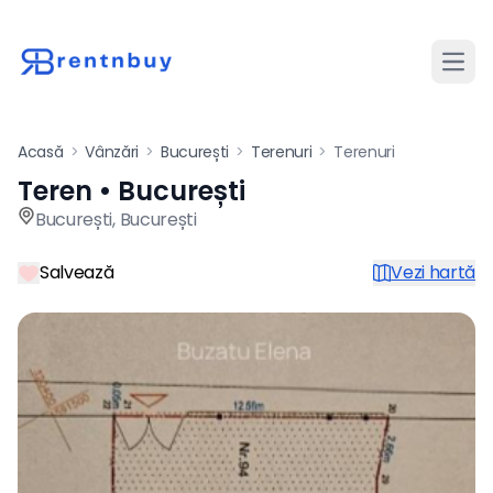
Desch
Acasă
>
Vânzări
>
București
>
Terenuri
>
Terenuri
Teren • București
Teren de vânzare în Bucureșt
București
,
București
Salvează
Vezi hartă