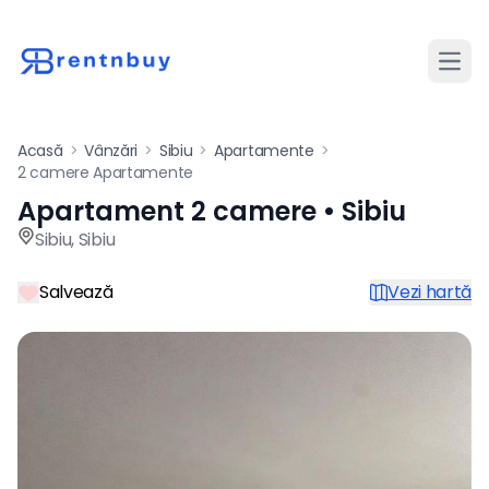
Desch
Acasă
>
Vânzări
>
Sibiu
>
Apartamente
>
2 camere Apartamente
Apartament 2 camere • Sibiu
Apartament de vânzare cu 2 
Sibiu
,
Sibiu
Salvează
Vezi hartă