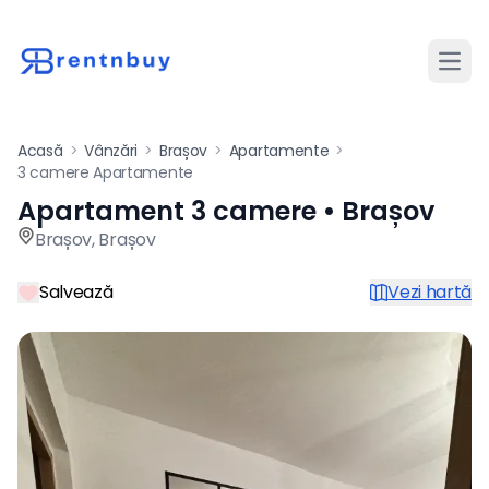
Desch
Acasă
>
Vânzări
>
Brașov
>
Apartamente
>
3 camere Apartamente
Apartament 3 camere • Brașov
Apartament de vânzare cu 3
Brașov
,
Brașov
Salvează
Vezi hartă