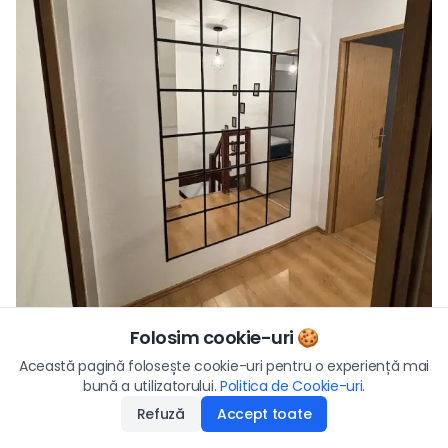
Folosim cookie-uri 🍪
Vezi toate fotografiile
Preț
Această pagină folosește cookie-uri pentru o experiență mai
85.000
€
bună a utilizatorului.
Politica de Cookie-uri
Aplică
.
Refuză
Accept toate
Disponibilitate
:
15.06.2026