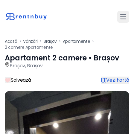
Desch
Acasă
>
Vânzări
>
Brașov
>
Apartamente
>
2 camere Apartamente
Apartament 2 camere • Brașov
Apartament de vânzare cu 2
Brașov
,
Brașov
Salvează
Vezi hartă