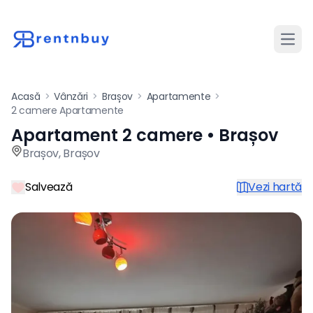
Desch
Acasă
>
Vânzări
>
Brașov
>
Apartamente
>
2 camere Apartamente
Apartament 2 camere • Brașov
Apartament de vânzare cu 2
Brașov
,
Brașov
Salvează
Vezi hartă