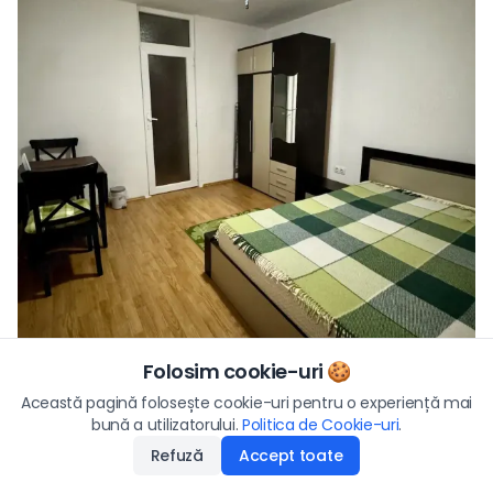
Folosim cookie-uri 🍪
Preț
Vezi toate fotografiile
Această pagină folosește cookie-uri pentru o experiență mai
39.900
€
bună a utilizatorului.
Politica de Cookie-uri
Aplică
.
Refuză
Accept toate
Disponibilitate
:
19.06.2026