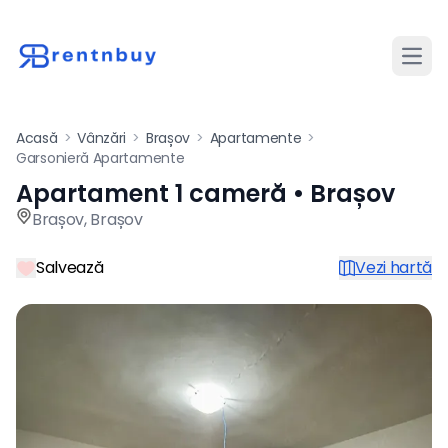
Desch
Acasă
>
Vânzări
>
Brașov
>
Apartamente
>
Garsonieră Apartamente
Apartament 1 cameră • Brașov
Apartament de vânzare cu 1
Brașov
,
Brașov
Salvează
Vezi hartă