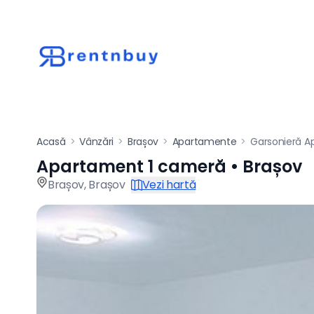
Acasă
>
Vânzări
>
Brașov
>
Apartamente
>
Garsonieră 
Apartament 1 cameră • Brașov
Apartament de vânz
Brașov
,
Brașov
Vezi hartă