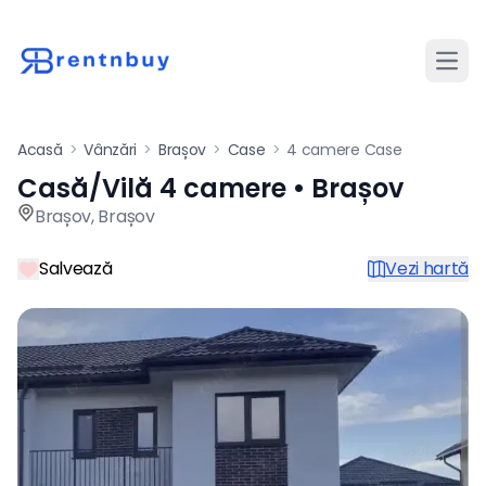
Desch
Acasă
>
Vânzări
>
Brașov
>
Case
>
4 camere Case
Casă/Vilă 4 camere • Brașov
Casă / vilă de vânzare cu 4 
Brașov
,
Brașov
Salvează
Vezi hartă