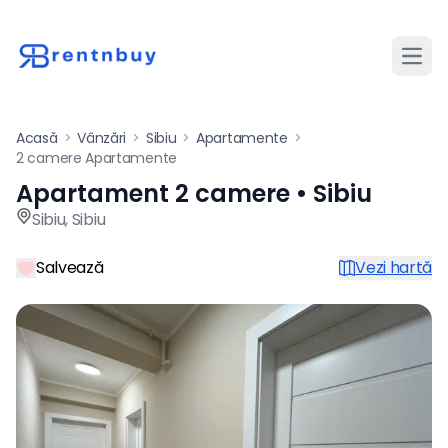
Desch
Acasă
>
Vânzări
>
Sibiu
>
Apartamente
>
2 camere Apartamente
Apartament 2 camere • Sibiu
Apartament de vânzare cu 2 
Sibiu
,
Sibiu
Salvează
Vezi hartă