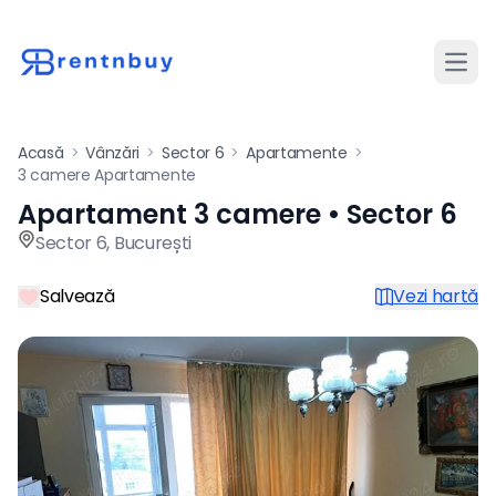
Desch
Acasă
>
Vânzări
>
Sector 6
>
Apartamente
>
3 camere Apartamente
Apartament 3 camere • Sector 6
Apartament de vânzare cu 3 
Sector 6
,
București
Salvează
Vezi hartă