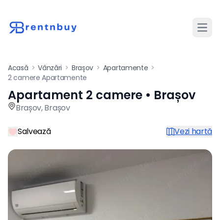
Desch
Acasă
>
Vânzări
>
Brașov
>
Apartamente
>
2 camere Apartamente
Apartament 2 camere • Brașov
Apartament de vânzare cu 2
Brașov
,
Brașov
Salvează
Vezi hartă