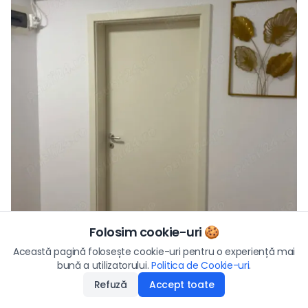
Folosim cookie-uri 🍪
Vezi toate fotografiile
Preț
Această pagină folosește cookie-uri pentru o experiență mai
128.000
€
bună a utilizatorului.
Politica de Cookie-uri
Aplică
.
Refuză
Accept toate
Disponibilitate
:
21.04.2026