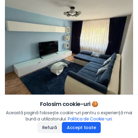
Folosim cookie-uri 🍪
Preț/lună
Această pagină folosește cookie-uri pentru o experiență mai
450
€
Vezi toate fotografiile
bună a utilizatorului.
Politica de Cookie-uri
Aplică
.
Refuză
Accept toate
Disponibilitate
:
30.06.2026