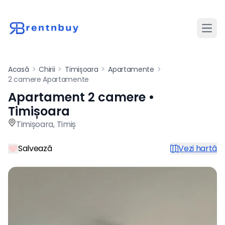
Desch
Acasă
>
Chirii
>
Timișoara
>
Apartamente
>
2 camere Apartamente
Apartament 2 camere •
Apartament de închiriat cu 
Timișoara
Timișoara
,
Timiș
Salvează
Vezi hartă