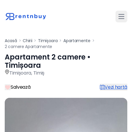
Desch
Acasă
>
Chirii
>
Timișoara
>
Apartamente
>
2 camere Apartamente
Apartament 2 camere •
Apartament de închiriat cu 
Timișoara
Timișoara
,
Timiș
Salvează
Vezi hartă