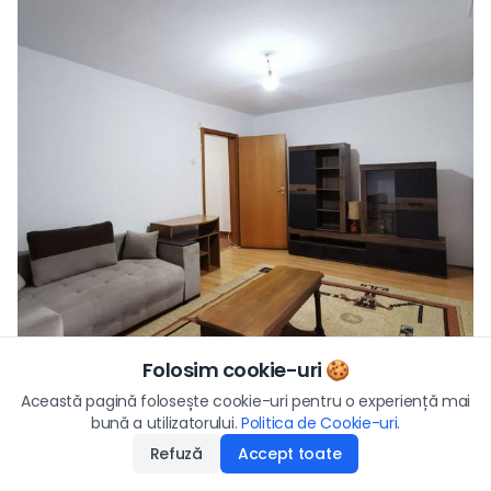
Folosim cookie-uri 🍪
Preț/lună
Această pagină folosește cookie-uri pentru o experiență mai
450
€
Vezi toate fotografiile
bună a utilizatorului.
Politica de Cookie-uri
Aplică
.
Refuză
Accept toate
Disponibilitate
:
08.05.2026