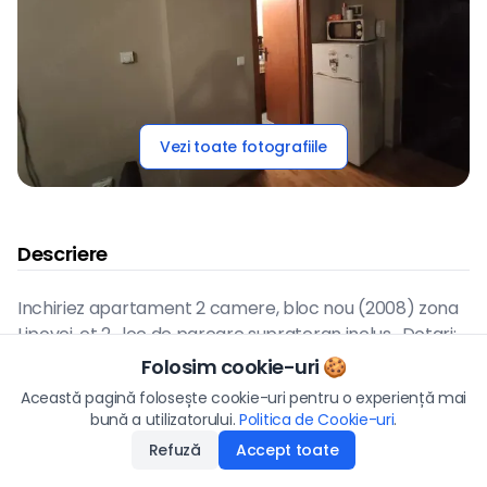
Vezi toate fotografiile
Descriere
Inchiriez apartament 2 camere, bloc nou (2008) zona
Lipovei, et 2 , loc de parcare suprateran inclus . Dotari:
centrala termica in condensare ,termopane, aer
Folosim cookie-uri 🍪
Preț/lună
conditionat, masina de spalat, frigider, aragaz.Chirie
Această pagină folosește cookie-uri pentru o experiență mai
352
€
lunara 1800 lei+1800 lei garantie
bună a utilizatorului.
Politica de Cookie-uri
Aplică
.
Refuză
Accept toate
Disponibilitate
:
21.04.2026
Hartă