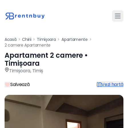
Desch
Acasă
>
Chirii
>
Timișoara
>
Apartamente
>
2 camere Apartamente
Apartament 2 camere •
Apartament de închiriat cu 
Timișoara
Timișoara
,
Timiș
Salvează
Vezi hartă