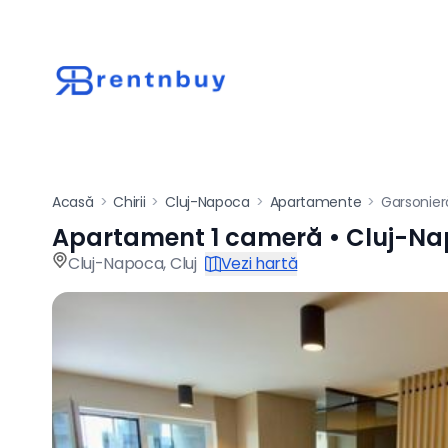
Acasă
>
Chirii
>
Cluj-Napoca
>
Apartamente
>
Garsonie
Apartament 1 cameră • Cluj-N
Apartament de înch
Cluj-Napoca
,
Cluj
Vezi hartă