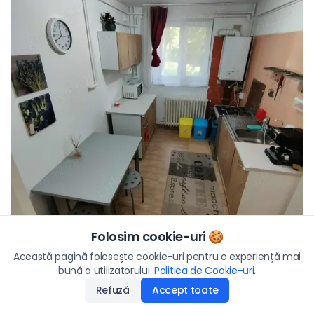
Folosim cookie-uri 🍪
Preț/lună
Această pagină folosește cookie-uri pentru o experiență mai
550
€
Vezi toate fotografiile
bună a utilizatorului.
Politica de Cookie-uri
Aplică
.
Refuză
Accept toate
Disponibilitate
:
30.04.2026