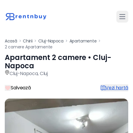
Desch
Acasă
>
Chirii
>
Cluj-Napoca
>
Apartamente
>
2 camere Apartamente
Apartament 2 camere • Cluj-
Apartament de închiriat cu 
Napoca
Cluj-Napoca
,
Cluj
Salvează
Vezi hartă