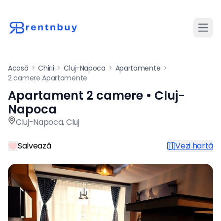
Desch
Acasă
>
Chirii
>
Cluj-Napoca
>
Apartamente
>
2 camere Apartamente
Apartament 2 camere • Cluj-
Apartament de închiriat cu 
Napoca
Cluj-Napoca
,
Cluj
Salvează
Vezi hartă