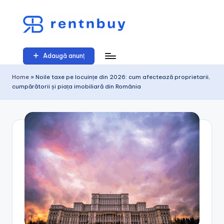
Skip
to
r
content
e
Adaugă anunț
n
Home
»
Noile taxe pe locuințe din 2026: cum afectează proprietarii,
cumpărătorii și piața imobiliară din România
t
n
b
u
y