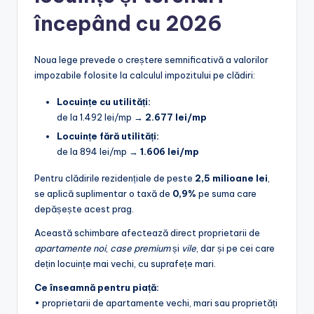
începând cu 2026
Noua lege prevede o creștere semnificativă a valorilor
impozabile folosite la calculul impozitului pe clădiri:
Locuințe cu utilități:
de la 1.492 lei/mp →
2.677 lei/mp
Locuințe fără utilități:
de la 894 lei/mp →
1.606 lei/mp
Pentru clădirile rezidențiale de peste
2,5 milioane lei
,
se aplică suplimentar o taxă de
0,9%
pe suma care
depășește acest prag.
Această schimbare afectează direct proprietarii de
apartamente noi
,
case premium
și
vile
, dar și pe cei care
dețin locuințe mai vechi, cu suprafețe mari.
Ce înseamnă pentru piață:
• proprietarii de apartamente vechi, mari sau proprietăți