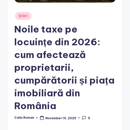
Posted
Știri
in
Noile taxe pe
locuințe din 2026:
cum afectează
proprietarii,
cumpărătorii și piața
imobiliară din
România
Calin Roman
November 19, 2025
5
Posted
by