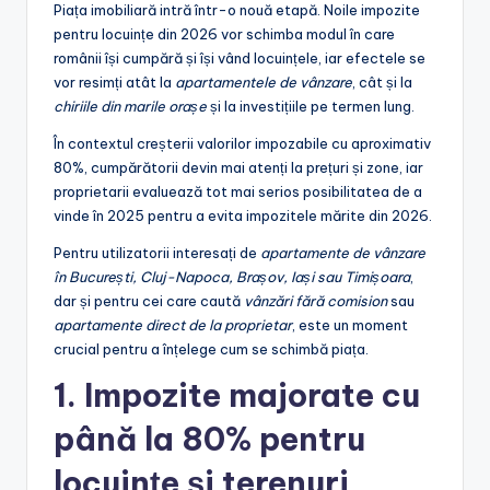
Piața imobiliară intră într-o nouă etapă. Noile impozite
pentru locuințe din 2026 vor schimba modul în care
românii își cumpără și își vând locuințele, iar efectele se
vor resimți atât la
apartamentele de vânzare
, cât și la
chiriile din marile orașe
și la investițiile pe termen lung.
În contextul creșterii valorilor impozabile cu aproximativ
80%, cumpărătorii devin mai atenți la prețuri și zone, iar
proprietarii evaluează tot mai serios posibilitatea de a
vinde în 2025 pentru a evita impozitele mărite din 2026.
Pentru utilizatorii interesați de
apartamente de vânzare
în București, Cluj-Napoca, Brașov, Iași sau Timișoara
,
dar și pentru cei care caută
vânzări fără comision
sau
apartamente direct de la proprietar
, este un moment
crucial pentru a înțelege cum se schimbă piața.
1. Impozite majorate cu
până la 80% pentru
locuințe și terenuri