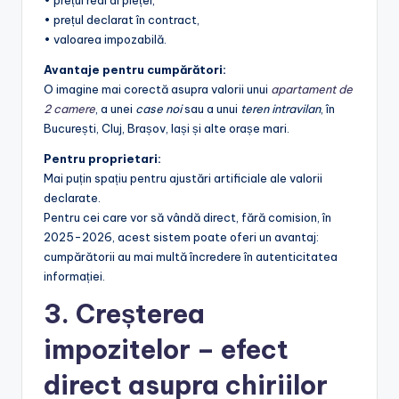
• prețul real al pieței,
• prețul declarat în contract,
• valoarea impozabilă.
Avantaje pentru cumpărători:
O imagine mai corectă asupra valorii unui
apartament de
2 camere
, a unei
case noi
sau a unui
teren intravilan
, în
București, Cluj, Brașov, Iași și alte orașe mari.
Pentru proprietari:
Mai puțin spațiu pentru ajustări artificiale ale valorii
declarate.
Pentru cei care vor să vândă direct, fără comision, în
2025-2026, acest sistem poate oferi un avantaj:
cumpărătorii au mai multă încredere în autenticitatea
informației.
3. Creșterea
impozitelor – efect
direct asupra chiriilor