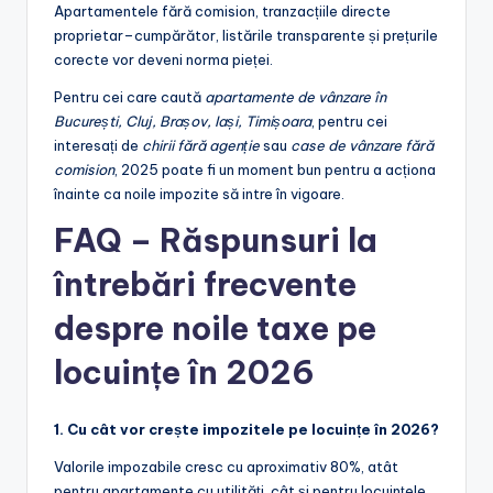
Apartamentele fără comision, tranzacțiile directe
proprietar–cumpărător, listările transparente și prețurile
corecte vor deveni norma pieței.
Pentru cei care caută
apartamente de vânzare în
București, Cluj, Brașov, Iași, Timișoara
, pentru cei
interesați de
chirii fără agenție
sau
case de vânzare fără
comision
, 2025 poate fi un moment bun pentru a acționa
înainte ca noile impozite să intre în vigoare.
FAQ – Răspunsuri la
întrebări frecvente
despre noile taxe pe
locuințe în 2026
1. Cu cât vor crește impozitele pe locuințe în 2026?
Valorile impozabile cresc cu aproximativ 80%, atât
pentru apartamente cu utilități, cât și pentru locuințele