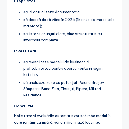
Proprietarii
să își actualizeze documentația;
să decidă dacă vând în 2025 (înainte de impozitele
majorate);
să listeze anunțuri clare, bine structurate, cu
informații complete.
Investitorii
să reanalizeze modelul de business și
profitabilitatea pentru apartamente în regim
hotelier;
să analizeze zone cu potențial: Poiana Brașov,
Sânpetru, Bună Ziua, Florești, Pipera, Militari
Residence.
Concluzie
Noile taxe și evaluările automate vor schimba modul în
care românii cumpără, vând și închiriază locuințe.