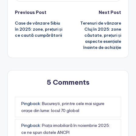
Post
Previous Post
Next Post
Case de vânzare Sibiu
Terenuri de vânzare
navigation
în 2025: zone, prețuri și
Cluj în 2025: zone
ce caută cumpărătorii
căutate, prețuri și
aspecte esențiale
înainte de achiziție
5 Comments
Pingback:
București, printre cele mai sigure
orașe din lume: locul 70 global
Pingback:
Piața imobiliară în noiembrie 2025:
ce ne spun datele ANCPI