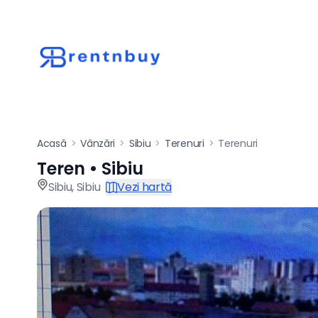
Acasă
>
Vânzări
>
Sibiu
>
Terenuri
>
Terenuri
Teren • Sibiu
Teren de vânzare în
Sibiu
,
Sibiu
Vezi hartă