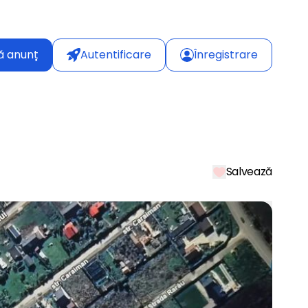
ă anunț
Autentificare
Înregistrare
Salvează