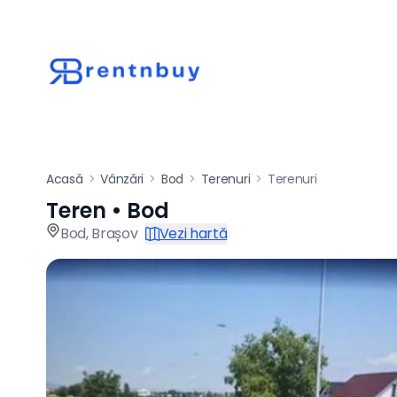
Acasă
>
Vânzări
>
Bod
>
Terenuri
>
Terenuri
Teren • Bod
Teren de vânzare î
Bod
,
Brașov
Vezi hartă