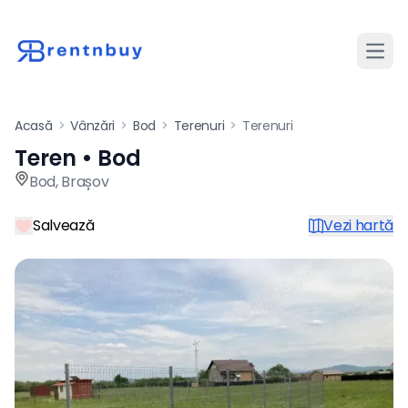
Desch
Acasă
>
Vânzări
>
Bod
>
Terenuri
>
Terenuri
Teren • Bod
Teren de vânzare în Bod pre
Bod
,
Brașov
Salvează
Vezi hartă