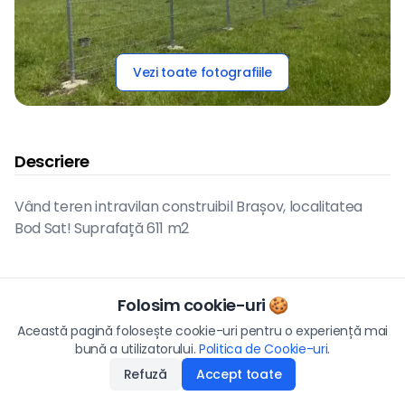
Vezi toate fotografiile
Descriere
Vând teren intravilan construibil Brașov, localitatea
Bod Sat! Suprafață 611 m2
Hartă
Folosim cookie-uri 🍪
Preț
Această pagină folosește cookie-uri pentru o experiență mai
22.500
€
bună a utilizatorului.
Politica de Cookie-uri
Aplică
.
Vezi pe hartă
Refuză
Accept toate
Disponibilitate
:
20.05.2026