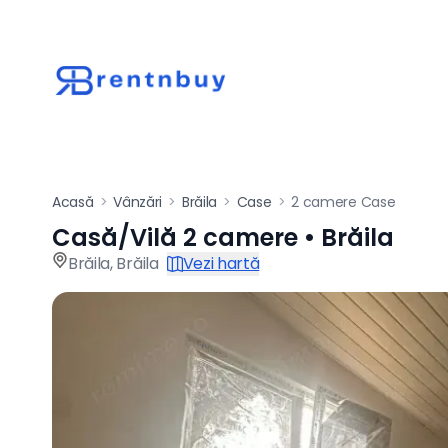
Acasă
>
Vânzări
>
Brăila
>
Case
>
2 camere Case
Casă/Vilă 2 camere • Brăila
Casă / vilă de vânz
Brăila
,
Brăila
Vezi hartă