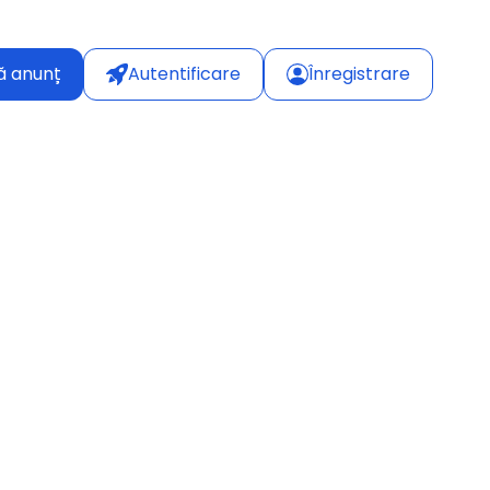
ă anunț
Autentificare
Înregistrare