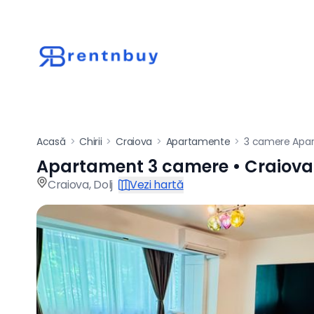
Acasă
>
Chirii
>
Craiova
>
Apartamente
>
3 camere Apa
Apartament 3 camere • Craiova
Apartament de înch
Craiova
,
Dolj
Vezi hartă