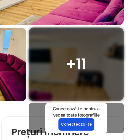
+
11
Conectează-te pentru a
vedea toate fotografiile
Conectează-te
Prețuri închiriere