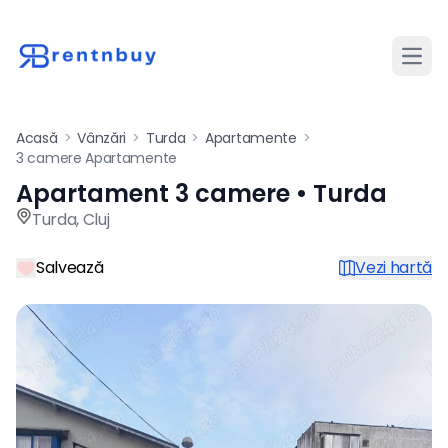
Desch
Acasă
>
Vânzări
>
Turda
>
Apartamente
>
3 camere Apartamente
Apartament 3 camere • Turda
Apartament de vânzare cu 3
Turda
,
Cluj
Salvează
Vezi hartă