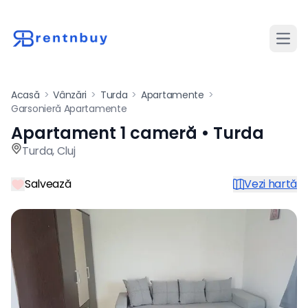
Desch
Acasă
>
Vânzări
>
Turda
>
Apartamente
>
Garsonieră Apartamente
Apartament 1 cameră • Turda
Apartament de vânzare cu 1
Turda
,
Cluj
Salvează
Vezi hartă