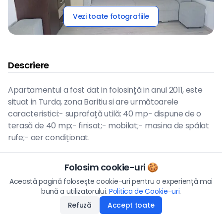
Vezi toate fotografiile
Descriere
Apartamentul a fost dat in folosință in anul 2011, este
situat in Turda, zona Baritiu si are următoarele
caracteristici:- suprafață utilă: 40 mp- dispune de o
terasă de 40 mp;- finisat;- mobilat;- masina de spălat
rufe;- aer condiționat.
Folosim cookie-uri 🍪
Hartă
Preț
Această pagină folosește cookie-uri pentru o experiență mai
67.500
€
bună a utilizatorului.
Politica de Cookie-uri
Aplică
.
Refuză
Accept toate
Disponibilitate
:
22.06.2026
Vezi pe hartă