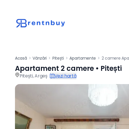
Acasă
>
Vânzări
>
Pitești
>
Apartamente
>
2 camere Ap
Apartament 2 camere • Pitești
Apartament de vânz
Pitești
,
Argeș
Vezi hartă