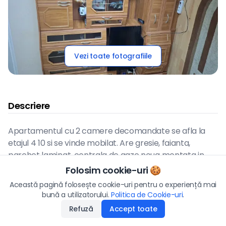
Vezi toate fotografiile
Descriere
Apartamentul cu 2 camere decomandate se afla la
etajul 4 10 si se vinde mobilat. Are gresie, faianta,
parchet laminat, centrala de gaze noua montata in
anul 2025, 2 balcoane inchise cu termopan si usa
Folosim cookie-uri 🍪
metalica la intrare
Preț
Această pagină folosește cookie-uri pentru o experiență mai
80.000
€
bună a utilizatorului.
Politica de Cookie-uri
Aplică
.
Refuză
Accept toate
Disponibilitate
:
10.06.2026
Hartă