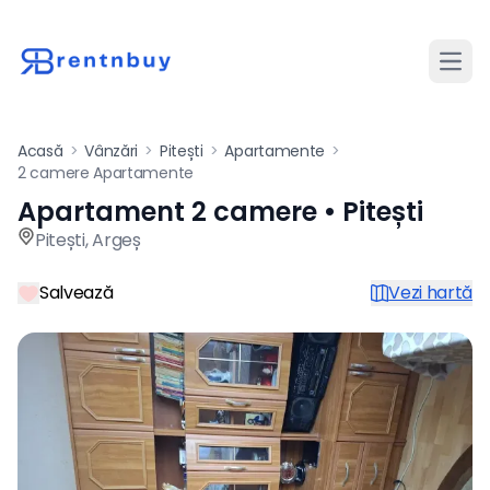
Desch
Acasă
>
Vânzări
>
Pitești
>
Apartamente
>
2 camere Apartamente
Apartament 2 camere • Pitești
Apartament de vânzare cu 2 
Pitești
,
Argeș
Salvează
Vezi hartă