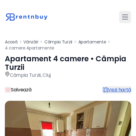
Desch
Acasă
>
Vânzări
>
Câmpia Turzii
>
Apartamente
>
4 camere Apartamente
Apartament 4 camere • Câmpia
Apartament de vânzare cu 4 
Turzii
Câmpia Turzii
,
Cluj
Salvează
Vezi hartă