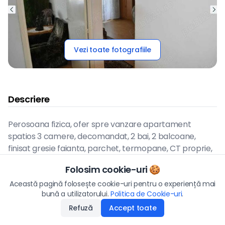
Vezi toate fotografiile
Descriere
Perosoana fizica, ofer spre vanzare apartament
spatios 3 camere, decomandat, 2 bai, 2 balcoane,
finisat gresie faianta, parchet, termopane, CT proprie,
usa metalica, etaj intermediar, constructie bloc 4 etaje,
Folosim cookie-uri 🍪
pozitionare est - vest, liber de sub sarcini CF. str. Aurel
Preț
Această pagină folosește cookie-uri pentru o experiență mai
Vlaicu, Campia Turzii.Pentru detalii info, telefonic.
80.000
€
bună a utilizatorului.
Politica de Cookie-uri
Aplică
.
Refuză
Accept toate
Disponibilitate
:
15.05.2026
Hartă