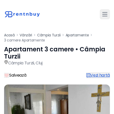
Desch
Acasă
>
Vânzări
>
Câmpia Turzii
>
Apartamente
>
3 camere Apartamente
Apartament 3 camere • Câmpia
Apartament de vânzare cu 3
Turzii
Câmpia Turzii
,
Cluj
Salvează
Vezi hartă