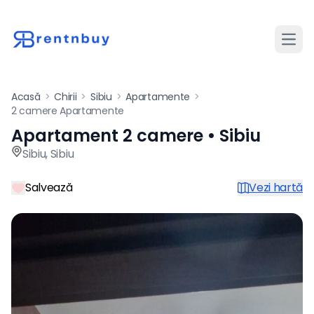
Desch
Acasă
>
Chirii
>
Sibiu
>
Apartamente
>
2 camere Apartamente
Apartament 2 camere • Sibiu
Apartament de închiriat cu 2
Sibiu
,
Sibiu
Salvează
Vezi hartă