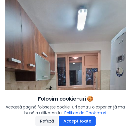
Folosim cookie-uri 🍪
Preț/lună
Această pagină folosește cookie-uri pentru o experiență mai
430
€
bună a utilizatorului.
Politica de Cookie-uri
Aplică
.
Refuză
Accept toate
Disponibilitate
:
21.05.2026