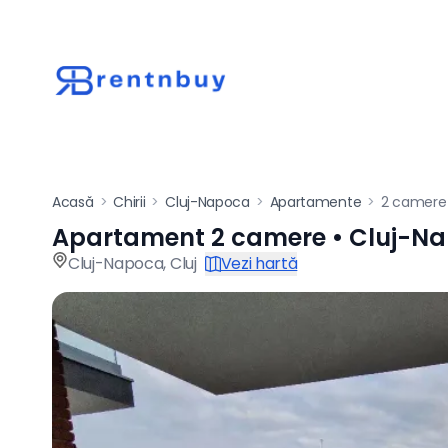
Acasă
>
Chirii
>
Cluj-Napoca
>
Apartamente
>
2 camere
Apartament 2 camere • Cluj-N
Apartament de înch
Cluj-Napoca
,
Cluj
Vezi hartă