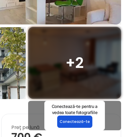
+
2
Conectează-te pentru a
vedea toate fotografiile
Conectează-te
Preț pe lună