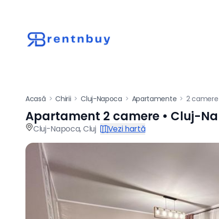
Acasă
>
Chirii
>
Cluj-Napoca
>
Apartamente
>
2 camere
Apartament 2 camere • Cluj-N
Apartament de înch
Cluj-Napoca
,
Cluj
Vezi hartă