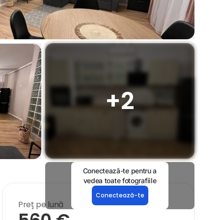
+
2
Conectează-te pentru a
vedea toate fotografiile
Conectează-te
Preț pe lună