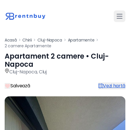
Desch
Acasă
>
Chirii
>
Cluj-Napoca
>
Apartamente
>
2 camere Apartamente
Apartament 2 camere • Cluj-
Apartament de închiriat cu 
Napoca
Cluj-Napoca
,
Cluj
Salvează
Vezi hartă