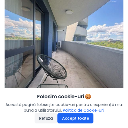
Folosim cookie-uri 🍪
Preț/lună
Această pagină folosește cookie-uri pentru o experiență mai
850
€
Vezi toate fotografiile
bună a utilizatorului.
Politica de Cookie-uri
Aplică
.
Refuză
Accept toate
Disponibilitate
:
01.07.2026