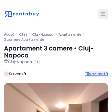
Desch
Acasă
>
Chirii
>
Cluj-Napoca
>
Apartamente
>
3 camere Apartamente
Apartament 3 camere • Cluj-
Apartament de închiriat cu 
Napoca
Cluj-Napoca
,
Cluj
Salvează
Vezi hartă