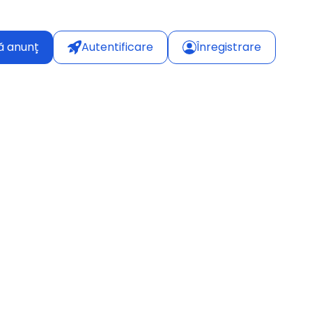
ă anunț
Autentificare
Înregistrare