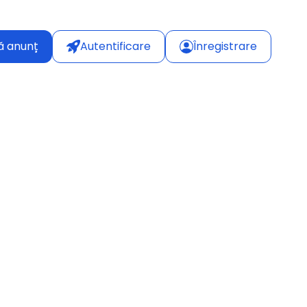
ă anunț
Autentificare
Înregistrare