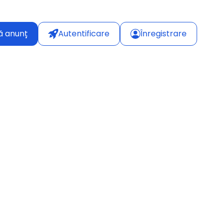
ă anunț
Autentificare
Înregistrare