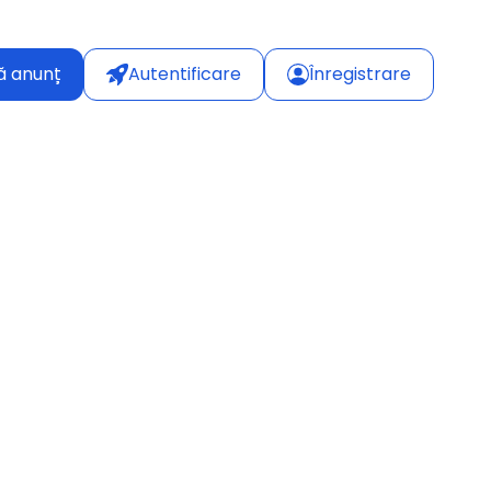
ă anunț
Autentificare
Înregistrare