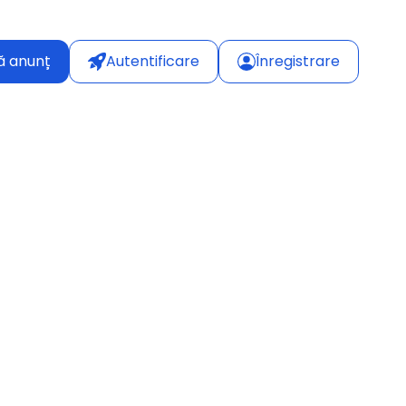
ă anunț
Autentificare
Înregistrare