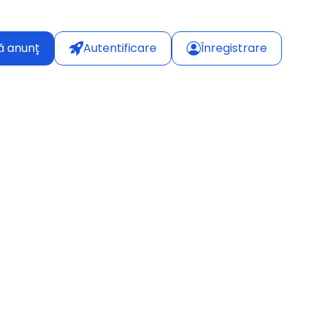
ă anunț
Autentificare
Înregistrare