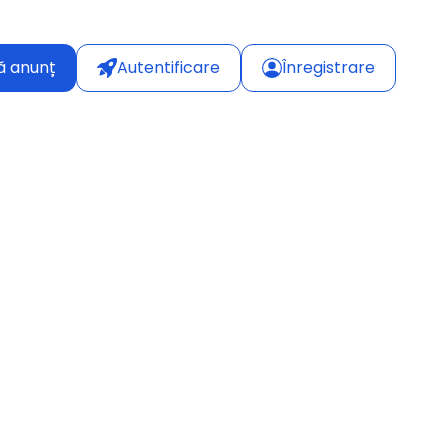
ă anunț
Autentificare
Înregistrare