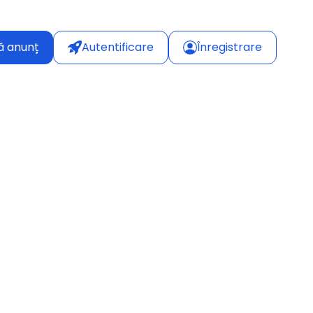
ă anunț
Autentificare
Înregistrare